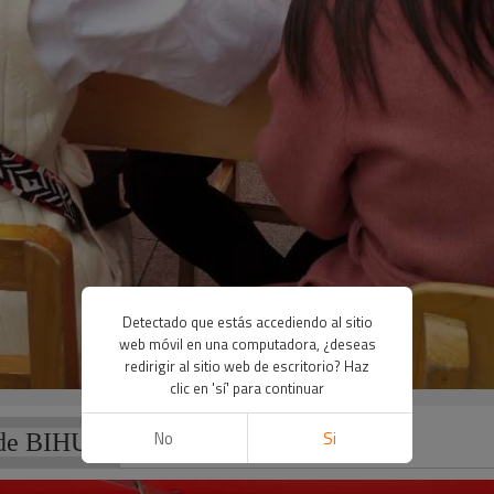
Detectado que estás accediendo al sitio
web móvil en una computadora, ¿deseas
redirigir al sitio web de escritorio? Haz
clic en 'sí' para continuar
No
Si
 de BIHUI