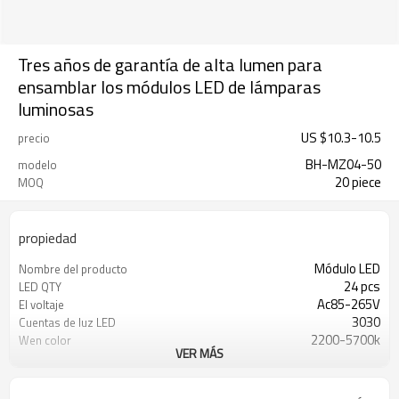
Tres años de garantía de alta lumen para
ensamblar los módulos LED de lámparas
luminosas
US $
10.3
-
10.5
precio
BH-MZ04-50
modelo
20 piece
MOQ
propiedad
Módulo LED
Nombre del producto
24 pcs
LED QTY
Ac85-265V
El voltaje
3030
Cuentas de luz LED
2200-5700k
Wen color
VER MÁS
160*100*45mm
El tamaño de
>70
Ra
30/60/90/70*145°
Ángulo de las cuentas LED