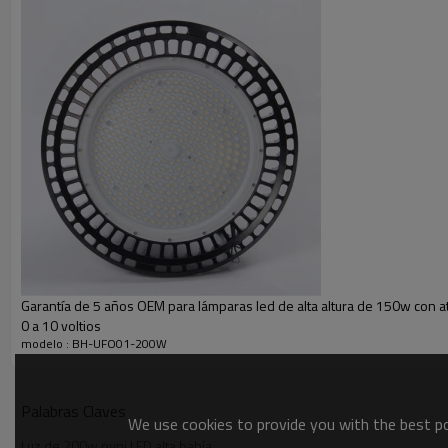
Garantía de 5 años OEM para lámparas led de alta altura de 150w con 
0 a 10 voltios
modelo : BH-UFO01-200W
Palabras Claves
We use cookies to provide you with the best pos
Luz de 200w ovni LED alta bahía