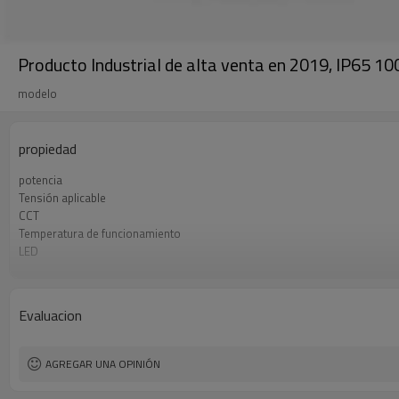
Producto Industrial de alta venta en 2019, IP65 10
modelo
propiedad
potencia
Tensión aplicable
CCT
Temperatura de funcionamiento
LED
Grado de resistencia al agua
materiales
Evaluacion
AGREGAR UNA OPINIÓN