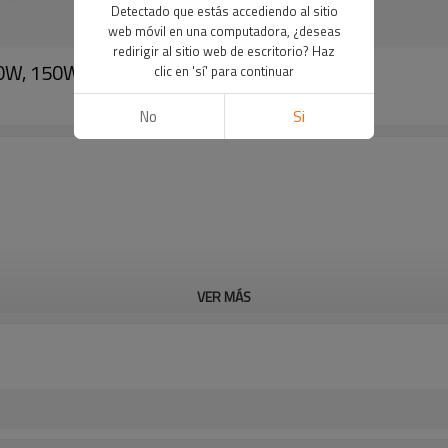
Detectado que estás accediendo al sitio
web móvil en una computadora, ¿deseas
redirigir al sitio web de escritorio? Haz
0W, 150W, 200W, luz LED de alta bahía,
clic en 'sí' para continuar
No
Si
VER MÁS