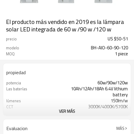
El producto más vendido en 2019 es la lámpara
solar LED integrada de 60 w /90 w /120 w
US $
50
-
51
precio
BH-AIO-60-90-120
modelo
1 piece
MOQ
propiedad
60w/90w/120w
potencia
10Ah/12Ah/18Ah 6.4V lithium
Las baterías
battery
150lm/w
lúmenes
3000K/4000K/5700K
CCT
VER MÁS
70*150°
Ángulo de la lente
IP65
Grado de resistencia al
agua
Evaluacion
MÁS
Silver
completar