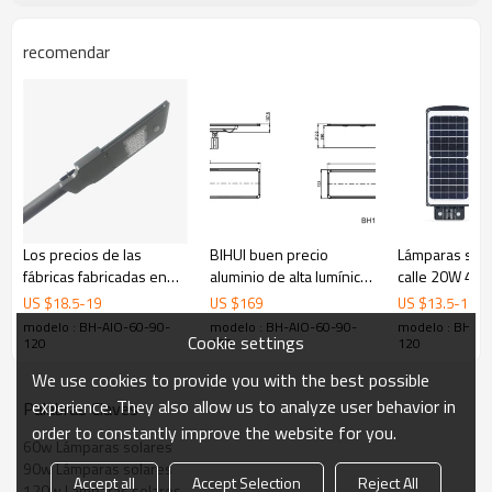
recomendar
Los precios de las
BIHUI buen precio
Lámparas sola
fábricas fabricadas en
aluminio de alta lumínica
calle 20W 40
China son de 20w de luz
en una lámpara solar de
lámparas sola
US $
18.5
-
19
US $
169
US $
13.5
-
14
solar led integrada
30w 5100lm
jardín con ref
modelo : BH-AIO-60-90-
modelo : BH-AIO-60-90-
modelo : BH-AI
Cookie settings
solares
120
120
120
We use cookies to provide you with the best possible
experience. They also allow us to analyze user behavior in
Palabras Claves
order to constantly improve the website for you.
60w Lámparas solares
90w Lámparas solares
Accept all
Accept Selection
Reject All
120w Lámparas solares