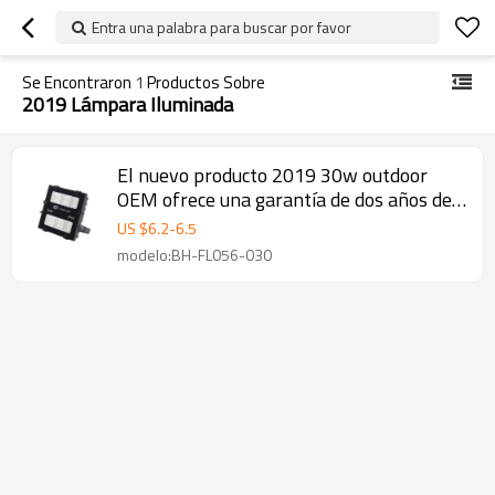
Entra una palabra para buscar por favor
Se Encontraron
1
Productos Sobre
2019 Lámpara Iluminada
El nuevo producto 2019 30w outdoor
OEM ofrece una garantía de dos años de
100lm/w para las luces led
US $
6.2
-
6.5
modelo:BH-FL056-030