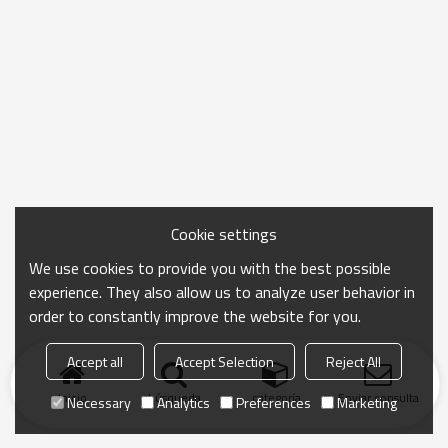
Cookie settings
We use cookies to provide you with the best possible
experience. They also allow us to analyze user behavior in
order to constantly improve the website for you.
Accept all
Accept Selection
Reject All
Inicio
búsqueda
categoría
Enviar consulta
Necessary
Analytics
Preferences
Marketing