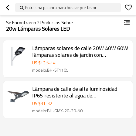
Entra una palabra para buscar por favor
Se Encontraron
2
Productos Sobre
20w Lámparas Solares LED
Lámparas solares de calle 20W 40W 60W
lámparas solares de jardín con
reflectores led solares
US $
13.5
-
14
modelo:BH-ST1105
Lámpara de calle de alta luminosidad
IP65 resistente al agua de
20w/30w/50w LED
US $
31
-
32
modelo:BH-GMX-20-30-50