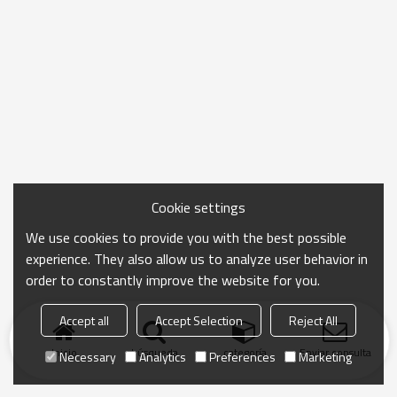
Cookie settings
We use cookies to provide you with the best possible
experience. They also allow us to analyze user behavior in
order to constantly improve the website for you.
Accept all
Accept Selection
Reject All
Inicio
búsqueda
categoría
Enviar consulta
Necessary
Analytics
Preferences
Marketing