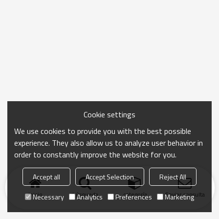
Cookie settings
We use cookies to provide you with the best possible
experience. They also allow us to analyze user behavior in
order to constantly improve the website for you.
Accept all
Accept Selection
Reject All
Inicio
búsqueda
categoría
Enviar consulta
Necessary
Analytics
Preferences
Marketing