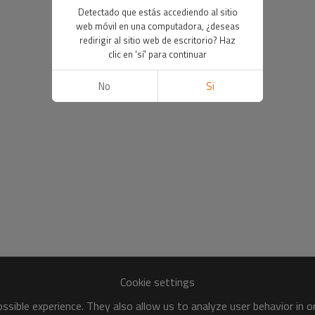
Detectado que estás accediendo al sitio
web móvil en una computadora, ¿deseas
redirigir al sitio web de escritorio? Haz
clic en 'sí' para continuar
No
Si
Cookie settings
sible experience. They also allow us to analyze user behavior in 