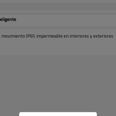
eligente
e movimiento IP65 impermeable en interiores y exteriores