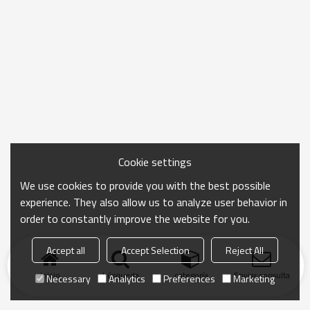
Cookie settings
We use cookies to provide you with the best possible
experience. They also allow us to analyze user behavior in
order to constantly improve the website for you.
Accept all
Accept Selection
Reject All
Inicio
búsqueda
categoría
Enviar consulta
Necessary
Analytics
Preferences
Marketing