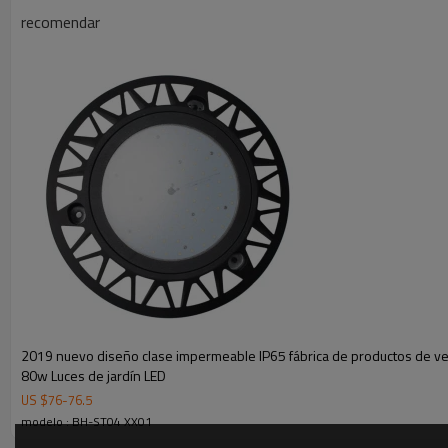
recomendar
2019 nuevo diseño clase impermeable IP65 fábrica de productos de ve
80w Luces de jardín LED
Las características
• voltaje universal ac120-277v;
50 hz /
US $
76
-
76.5
modelo : BH-ST04 XX01
•120lm/W para pinzas