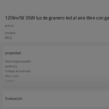
120lm/W 35W luz de granero led al aire libre con g
precio
modelo
MOQ
propiedad
Nivel impermeable
potencia
Voltaje de entrada
Wen color
Lumen
Número de postes
Factor de potencia
Peso del producto
Evaluacion
Tamaño del producto