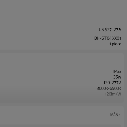
US $
27
-
27.5
BH-ST04 XX01
1 piece
IP65
35w
120-277V
3000K-6500K
120lm/W
88pcs
>0.9
1.35kg
MÁS
285x195x100mm