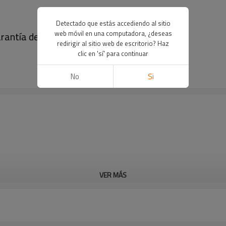
Detectado que estás accediendo al sitio
web móvil en una computadora, ¿deseas
arantía de cinco años
redirigir al sitio web de escritorio? Haz
clic en 'sí' para continuar
No
Si
VER MÁS