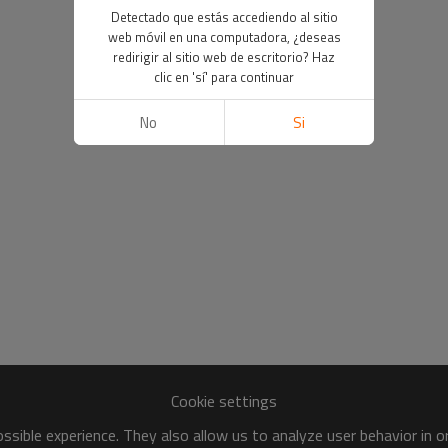
Detectado que estás accediendo al sitio
web móvil en una computadora, ¿deseas
redirigir al sitio web de escritorio? Haz
clic en 'sí' para continuar
No
Si
Cookie settings
sible experience. They also allow us to analyze user behavior in 