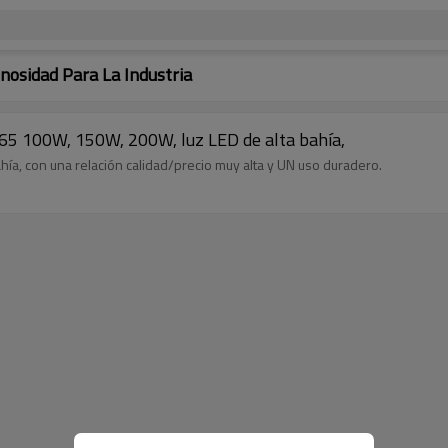
osidad Para La Industria
IP65 100W, 150W, 200W, luz LED de alta bahía,
ía, con una relación calidad/precio muy alta y UN uso duradero.