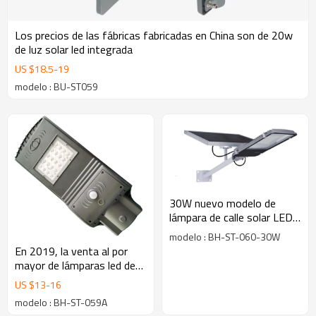
Los precios de las fábricas fabricadas en China son de 20w
de luz solar led integrada
US $
18.5
-
19
modelo : BU-ST059
30W nuevo modelo de
lámpara de calle solar LED
para la iluminación exterior
modelo : BH-ST-060-30W
dividida
En 2019, la venta al por
mayor de lámparas led de
exterior de 20w, 40w, 60w
US $
13
-
16
modelo : BH-ST-059A