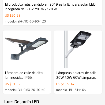
El producto más vendido en 2019 es la lámpara solar LED
integrada de 60 w /90 w /120 w
US $
50
-
51
modelo : BH-AIO-60-90-120
Lámpara de calle de alta
Lámparas solares de calle
luminosidad IP65
20W 40W 60W lámparas
resistente al agua de
solares de jardín con
US $
31
-
32
US $
13.5
-
14
20w/30w/50w LED
reflectores led solares
modelo : BH-GMX-20-30-50
modelo : BH-ST1105
Luces De Jardín LED