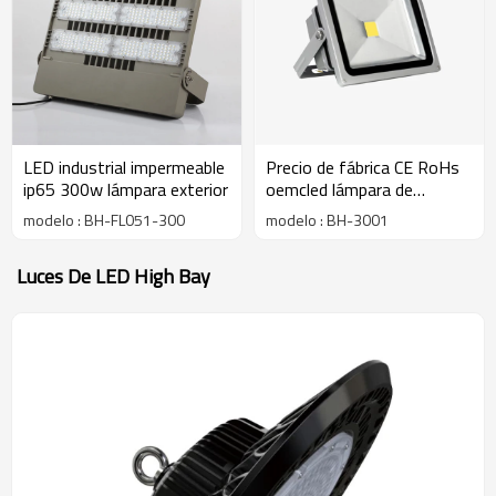
LED industrial impermeable
Precio de fábrica CE RoHs
ip65 300w lámpara exterior
oemcled lámpara de
proyección industrial de
modelo : BH-FL051-300
modelo : BH-3001
50w para iluminación
exterior
Luces De LED High Bay