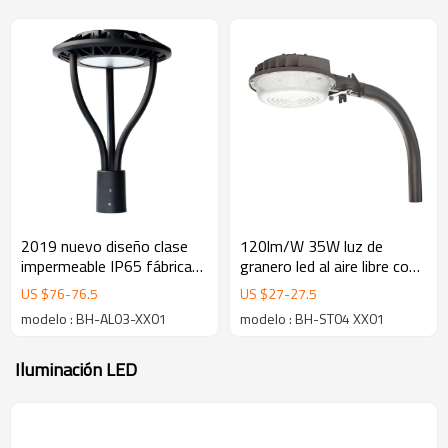
2019 nuevo diseño clase
120lm/W 35W luz de
impermeable IP65 fábrica
granero led al aire libre con
de productos de venta
garantía de cinco años
US $
76
-
76.5
US $
27
-
27.5
directa 80w Luces de jardín
modelo : BH-AL03-XX01
modelo : BH-ST04 XX01
LED
Iluminación LED