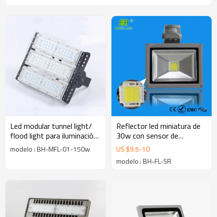
Led modular tunnel light/
Reflector led miniatura de
flood light para iluminación
30w con sensor de
Industrial de 150w
movimiento IP65
modelo : BH-MFL-01-150w
US $
9.5
-
10
impermeable en interiores y
modelo : BH-FL-SR
exteriores