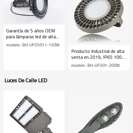
Garantía de 5 años OEM
para lámparas led de alta
altura de 150w con
modelo : BH-UFO5011-150W
atenuación de 0 a 10
Producto Industrial de alta
voltios
venta en 2019, IP65 100W,
150W, 200W, luz LED de
modelo : BH-UFO01-200W
alta bahía,
Luces De Calle LED