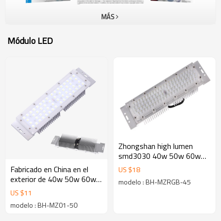
electricidad de iluminación LED, diseño óptico, estructura, desarrollo
de radiadores y control de calidad (QC).Por lo tanto, tenemos
MÁS
grandes ventajas en el desarrollo de productos y en el control de
calidad.Idea de servicio:Todas las demandas, preguntas y quejas, y
Módulo LED
lo resolveremos con satisfacción y rapidez.¡Dijimos que lo
haríamos!
Zhongshan high lumen
smd3030 40w 50w 60w
módulo LED RGB para
Fabricado en China en el
US $
18
lámparas de crecimiento de
exterior de 40w 50w 60w
modelo : BH-MZRGB-45
plantas
SMD3030LED module
US $
11
modelo : BH-MZ01-50